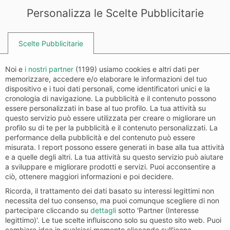
Personalizza le Scelte Pubblicitarie
Scelte Pubblicitarie
Noi e
i nostri partner
(
1199
) usiamo cookies e altri dati per
memorizzare, accedere e/o elaborare le informazioni del tuo
dispositivo e i tuoi dati personali, come identificatori unici e la
cronologia di navigazione. La pubblicità e il contenuto possono
Preparazione tender da settimane
essere personalizzati in base al tuo profilo. La tua attività su
questo servizio può essere utilizzata per creare o migliorare un
a giorni. Knowledge base
profilo su di te per la pubblicità e il contenuto personalizzati. La
centralizzata. Errori formali azzerati.
performance della pubblicità e del contenuto può essere
misurata. I report possono essere generati in base alla tua attività
e a quelle degli altri. La tua attività su questo servizio può aiutare
Bid-PRO · Proposal Prep
a sviluppare e migliorare prodotti e servizi. Puoi acconsentire a
ciò, ottenere maggiori informazioni e poi decidere.
Ricorda, il trattamento dei dati basato su interessi legittimi non
necessita del tuo consenso, ma puoi comunque scegliere di non
partecipare cliccando su
dettagli
sotto 'Partner (Interesse
legittimo)'. Le tue scelte influiscono solo su questo sito web. Puoi
cambiare idea in qualsiasi momento cliccando sull'icona