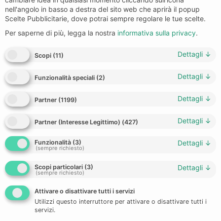
nell'angolo in basso a destra del sito web che aprirà il popup
Scelte Pubblicitarie, dove potrai sempre regolare le tue scelte.
Per saperne di più, legga la nostra
informativa sulla privacy
.
Dettagli
↓
Scopi
(
11
)
Dettagli
↓
Funzionalità speciali
(
2
)
Dettagli
↓
Partner
(
1199
)
Dettagli
↓
Partner (Interesse Legittimo)
(
427
)
Funzionalità
(
3
)
Dettagli
↓
(sempre richiesto)
Scopi particolari
(
3
)
Dettagli
↓
(sempre richiesto)
Attivare o disattivare tutti i servizi
Utilizzi questo interruttore per attivare o disattivare tutti i
servizi.