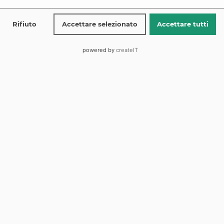
Rifiuto
Accettare selezionato
Accettare tutti
ES-KO SAM
powered by
createIT
Engineering &
Consulting, Monaco
ES-KO
gestiva tender complessi con tempi
di preparazione che arrivavano a
settimane e rischio concreto di
esclusione per errori formali. Con Bid-
PRO di BotmasterAI, il problema è
diventato un processo.
Il
La
Executive