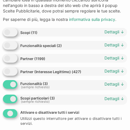
nell'angolo in basso a destra del sito web che aprirà il popup
Scelte Pubblicitarie, dove potrai sempre regolare le tue scelte.
Per saperne di più, legga la nostra
informativa sulla privacy
.
Dettagli
↓
Scopi
(
11
)
Dettagli
↓
Funzionalità speciali
(
2
)
Dettagli
↓
Partner
(
1199
)
Dettagli
↓
Partner (Interesse Legittimo)
(
427
)
Funzionalità
(
3
)
Dettagli
↓
(sempre richiesto)
Scopi particolari
(
3
)
Dettagli
↓
(sempre richiesto)
Attivare o disattivare tutti i servizi
Utilizzi questo interruttore per attivare o disattivare tutti i
servizi.