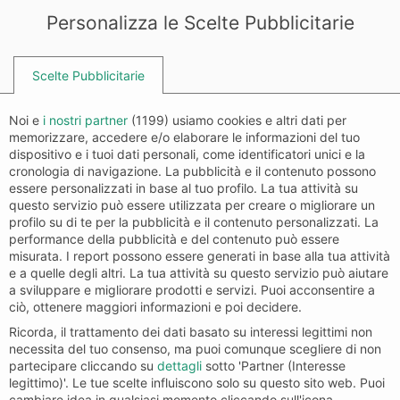
Personalizza le Scelte Pubblicitarie
Scelte Pubblicitarie
Do you have an operational
Noi e
i nostri partner
(
1199
) usiamo cookies e altri dati per
memorizzare, accedere e/o elaborare le informazioni del tuo
problem to solve?
dispositivo e i tuoi dati personali, come identificatori unici e la
cronologia di navigazione. La pubblicità e il contenuto possono
Companies that work with us free
essere personalizzati in base al tuo profilo. La tua attività su
their teams from repetitive tasks,
questo servizio può essere utilizzata per creare o migliorare un
accelerate critical processes, and
profilo su di te per la pubblicità e il contenuto personalizzati. La
performance della pubblicità e del contenuto può essere
scale operations without increasing
misurata. I report possono essere generati in base alla tua attività
headcount.
e a quelle degli altri. La tua attività su questo servizio può aiutare
a sviluppare e migliorare prodotti e servizi. Puoi acconsentire a
ciò, ottenere maggiori informazioni e poi decidere.
Ricorda, il trattamento dei dati basato su interessi legittimi non
necessita del tuo consenso, ma puoi comunque scegliere di non
partecipare cliccando su
dettagli
sotto 'Partner (Interesse
legittimo)'. Le tue scelte influiscono solo su questo sito web. Puoi
cambiare idea in qualsiasi momento cliccando sull'icona