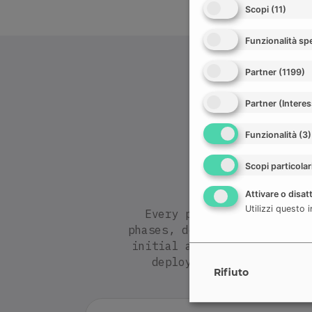
Scopi
(
11
)
Funzionalità spe
Partner
(
1199
)
Partner (Interes
Funzionalità
(
3
)
from 
Scopi particolar
Attivare o disatt
Utilizzi questo i
Every project follows a 
phases, defined ownership, 
initial analysis to in-pro
deployment, integration
Rifiuto