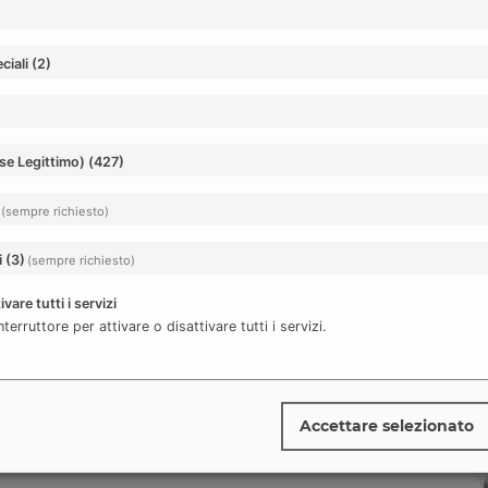
ciali
(
2
)
se Legittimo)
(
427
)
How we work
(sempre richiesto)
kickoff
to production
i
(
3
)
(sempre richiesto)
ivare tutti i servizi
nterruttore per attivare o disattivare tutti i servizi.
structured process with clear
and continuous governance. From
duction optimization, we manage
, and monitoring end-to-end.
Accettare selezionato