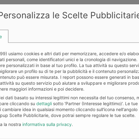
Personalizza le Scelte Pubblicitari
e
multi-agent
GDPR & AI Act
199
) usiamo cookies e altri dati per memorizzare, accedere e/o elabor
dati personali, come identificatori unici e la cronologia di navigazione. 
stems
Compliant
 personalizzati in base al tuo profilo. La tua attività su questo serv
migliorare un profilo su di te per la pubblicità e il contenuto personal
l catalog organized
Architecture built f
ontenuto può essere misurata. I report possono essere generati in base 
o 9 PRO Skills
native European
a attività su questo servizio può aiutare a sviluppare e migliorare prodo
compliance
nere maggiori informazioni e poi decidere.
id deployment across
uments, operations,
100% EU data residen
dei dati basato su interessi legittimi non necessita del tuo consens
k, sales, and
built-in human-in-th
ipare cliccando su
dettagli
sotto 'Partner (Interesse legittimo)'. Le tue
tomer care
loop, immutable audi
 cambiare idea in qualsiasi momento cliccando sull'icona nell'angolo 
logs
opup Scelte Pubblicitarie, dove potrai sempre regolare le tue scelte.
ga la nostra
informativa sulla privacy
.