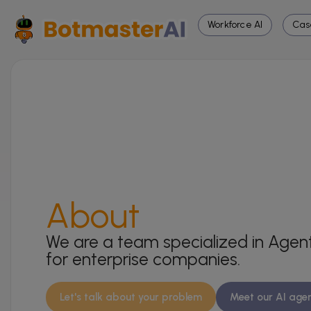
Workforce AI
Cas
About
We are a team specialized in Agent
for enterprise companies.
Let's talk about your problem
Meet our AI age