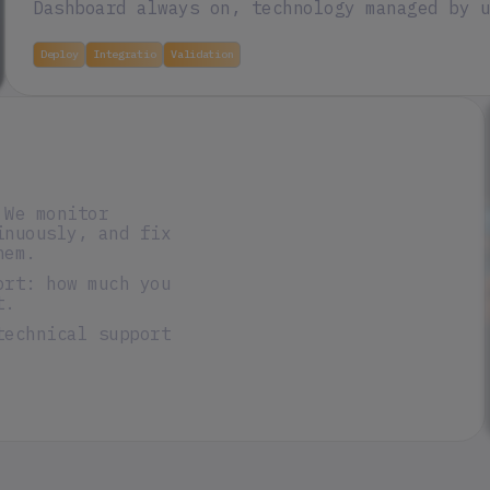
Dashboard always on, technology managed by u
Deploy
Integratio
Validation
 We monitor
inuously, and fix
hem.
ort: how much you
t.
technical support