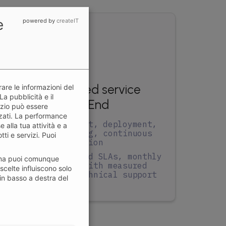
e
powered by
createIT
Managed service
are le informazioni del
La pubblicità e il
End-to-End
izio può essere
izzati. La performance
or
Assessment, deployment,
alla tua attività e a
monitoring, continuous
tti e servizi. Puoi
optimization
cy,
Guaranteed SLAs, monthly
o, ma puoi comunque
e-
reports with measured
 scelte influiscono solo
t
KPIs, technical support
in basso a destra del
included