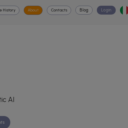
Blog
Login
e History
About
Contacts
ic AI
nts