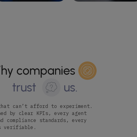
hy companies
trust
us.
that can’t afford to experiment.
ned by clear KPIs, every agent
nd compliance standards, every
s verifiable.