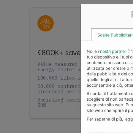
Scelte Pubblicitari
€800K+ saved
20 
Noi e
i nostri partner
(
1
tuo dispositivo e i tuoi 
sy
contenuto possono essere
Value measured in the
utilizzata per creare o 
Energy sector alone
Ful
della pubblicità e del c
100,000 files recovered
int
quelle degli altri. La tu
acconsentire a ciò, otte
20,000 contracts
Rap
processed per month
doc
Ricorda, il trattamento 
ris
scegliere di non partec
Operating costs cut by
cus
50%
su questo sito web. Puoi
sito web che aprirà il p
Per saperne di più, leg